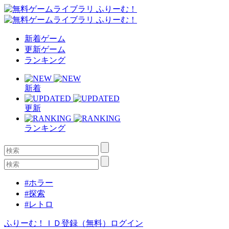
新着ゲーム
更新ゲーム
ランキング
新着
更新
ランキング
#ホラー
#探索
#レトロ
ふりーむ！ＩＤ登録（無料）
ログイン