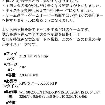
・棒の色が若干変わって見やすくなりました。
・全国大会の棒が少しだけ長くなり難易度が下がりました。
・ボイスを９割差し替えて"実況モード"になりました。
・ゲーム画面・ゲームオーバー画面ではいずれかの矢印キー
を押すとタイトルに戻るようになりました。
上から来る棒を箸でキャッチするだけのゲームです。
試合を勝ち進んで全国大会を制覇を目指せ！！
なぜか棒読みな実況モードを搭載。このゲームの容量の7割
がボイスデータです。
■ファイ
212HashiVer2F.zip
ル名
■バージ
2.02
ョン
■容量
2,939 KByte
■必要ラ
RPGツクール2000 RTP
ンタイム
■動作環
Win 98/2000/NT/ME/XP/VISTA 32bit/VISTA 64bit/7
32bit/7 64bit/8 32bit/8 64bit/10 32bit/10 64bit
境
■特徴