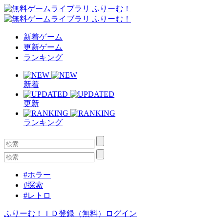
新着ゲーム
更新ゲーム
ランキング
新着
更新
ランキング
#ホラー
#探索
#レトロ
ふりーむ！ＩＤ登録（無料）
ログイン