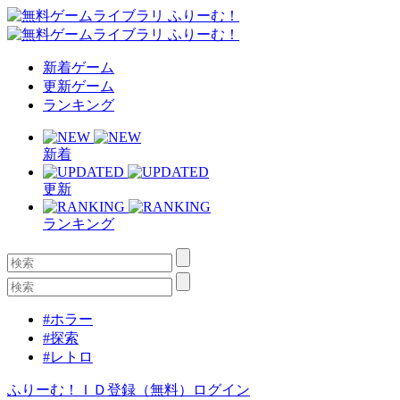
新着ゲーム
更新ゲーム
ランキング
新着
更新
ランキング
#ホラー
#探索
#レトロ
ふりーむ！ＩＤ登録（無料）
ログイン