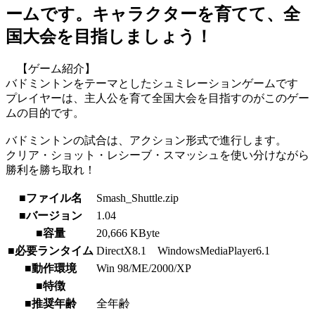
ームです。キャラクターを育てて、全
国大会を目指しましょう！
【ゲーム紹介】
バドミントンをテーマとしたシュミレーションゲームです
プレイヤーは、主人公を育て全国大会を目指すのがこのゲー
ムの目的です。
バドミントンの試合は、アクション形式で進行します。
クリア・ショット・レシーブ・スマッシュを使い分けながら
勝利を勝ち取れ！
■ファイル名
Smash_Shuttle.zip
■バージョン
1.04
■容量
20,666 KByte
■必要ランタイム
DirectX8.1 WindowsMediaPlayer6.1
■動作環境
Win 98/ME/2000/XP
■特徴
■推奨年齢
全年齢