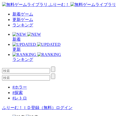
新着ゲーム
更新ゲーム
ランキング
新着
更新
ランキング
#ホラー
#探索
#レトロ
ふりーむ！ＩＤ登録（無料）
ログイン