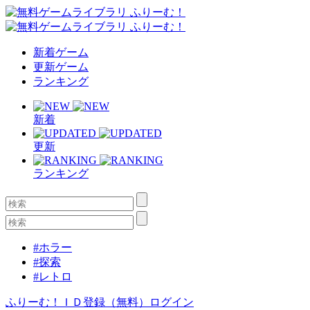
新着ゲーム
更新ゲーム
ランキング
新着
更新
ランキング
#ホラー
#探索
#レトロ
ふりーむ！ＩＤ登録（無料）
ログイン