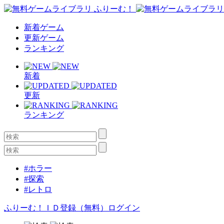
新着ゲーム
更新ゲーム
ランキング
新着
更新
ランキング
#ホラー
#探索
#レトロ
ふりーむ！ＩＤ登録（無料）
ログイン