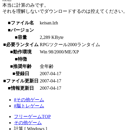
本当に計算のみです。
それを理解しないでダウンロードするのは控えてください。
■ファイル名
keisan.lzh
■バージョン
■容量
2,289 KByte
■必要ランタイム
RPGツクール2000ランタイム
■動作環境
Win 98/2000/ME/XP
■特徴
■推奨年齢
全年齢
■登録日
2007-04-17
■ファイル更新日
2007-04-17
■情報更新日
2007-04-17
#その他ゲーム
#脳トレゲーム
フリーゲームTOP
その他ゲーム
計算 [ Windows ]