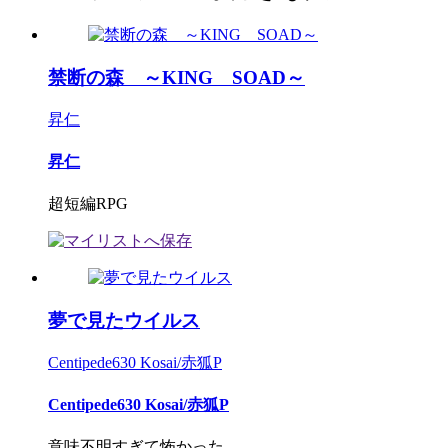
禁断の森 ～KING SOAD～
昇仁
昇仁
超短編RPG
夢で見たウイルス
Centipede630 Kosai/赤狐P
Centipede630 Kosai/赤狐P
意味不明すぎて怖かった。