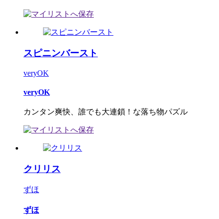
スピニンバースト
veryOK
veryOK
カンタン爽快、誰でも大連鎖！な落ち物パズル
クリリス
ずほ
ずほ