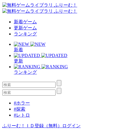
新着ゲーム
更新ゲーム
ランキング
新着
更新
ランキング
#ホラー
#探索
#レトロ
ふりーむ！ＩＤ登録（無料）
ログイン