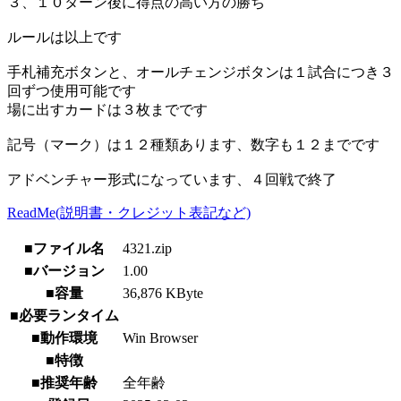
３、１０ターン後に得点の高い方の勝ち
ルールは以上です
手札補充ボタンと、オールチェンジボタンは１試合につき３
回ずつ使用可能です
場に出すカードは３枚までです
記号（マーク）は１２種類あります、数字も１２までです
アドベンチャー形式になっています、４回戦で終了
ReadMe(説明書・クレジット表記など)
■ファイル名
4321.zip
■バージョン
1.00
■容量
36,876 KByte
■必要ランタイム
■動作環境
Win Browser
■特徴
■推奨年齢
全年齢