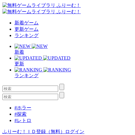
新着ゲーム
更新ゲーム
ランキング
新着
更新
ランキング
#ホラー
#探索
#レトロ
ふりーむ！ＩＤ登録（無料）
ログイン