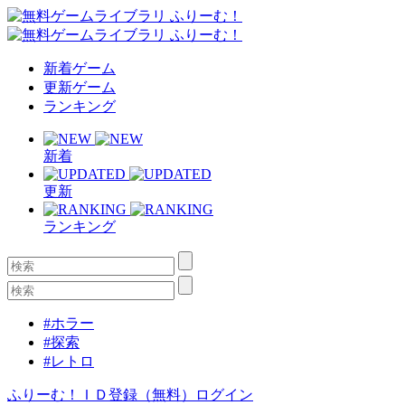
新着ゲーム
更新ゲーム
ランキング
新着
更新
ランキング
#ホラー
#探索
#レトロ
ふりーむ！ＩＤ登録（無料）
ログイン