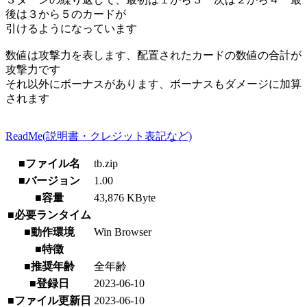
後は３から５のカードが
引けるようになっています
数値は攻撃力を表します、配置されたカードの数値の合計が
攻撃力です
それ以外にボーナスがあります、ボーナスもダメージに加算
されます
ReadMe(説明書・クレジット表記など)
■ファイル名
tb.zip
■バージョン
1.00
■容量
43,876 KByte
■必要ランタイム
■動作環境
Win Browser
■特徴
■推奨年齢
全年齢
■登録日
2023-06-10
■ファイル更新日
2023-06-10