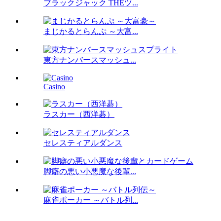
ブラックジャック THEツ...
まじかるとらんぷ ～大富...
東方ナンバースマッシュ...
Casino
ラスカー（西洋碁）
セレスティアルダンス
脚癖の悪い小悪魔な後輩...
麻雀ポーカー ～バトル列...