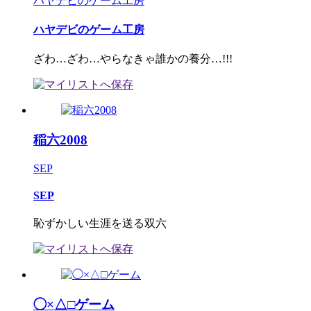
ハヤデビのゲーム工房
ハヤデビのゲーム工房
ざわ…ざわ…やらなきゃ誰かの養分…!!!
稲六2008
SEP
SEP
恥ずかしい生涯を送る双六
◯×△□ゲーム