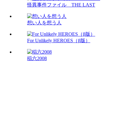
怪異事件ファイル THE LAST
想い人を想う人
For Unlikely HEROES（β版）
稲六2008