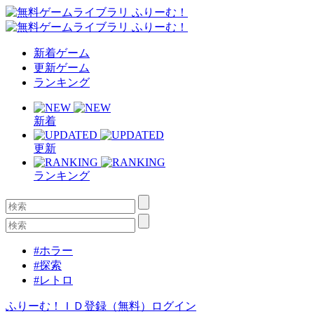
新着ゲーム
更新ゲーム
ランキング
新着
更新
ランキング
#ホラー
#探索
#レトロ
ふりーむ！ＩＤ登録（無料）
ログイン