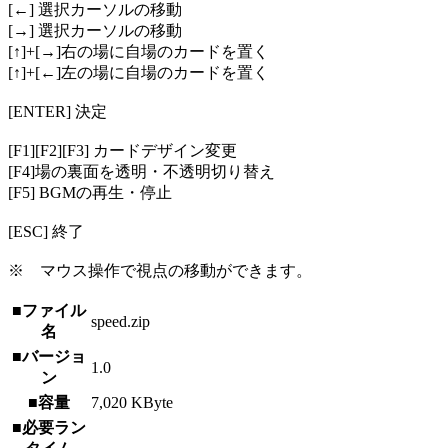
[←] 選択カーソルの移動
[→] 選択カーソルの移動
[↑]+[→]右の場に自場のカードを置く
[↑]+[←]左の場に自場のカードを置く
[ENTER] 決定
[F1][F2][F3] カードデザイン変更
[F4]場の裏面を透明・不透明切り替え
[F5] BGMの再生・停止
[ESC] 終了
※ マウス操作で視点の移動ができます。
■ファイル
speed.zip
名
■バージョ
1.0
ン
■容量
7,020 KByte
■必要ラン