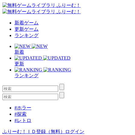
新着ゲーム
更新ゲーム
ランキング
新着
更新
ランキング
#ホラー
#探索
#レトロ
ふりーむ！ＩＤ登録（無料）
ログイン