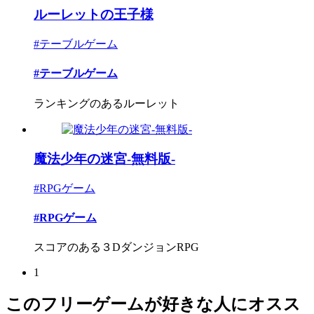
ルーレットの王子様
#テーブルゲーム
#テーブルゲーム
ランキングのあるルーレット
魔法少年の迷宮-無料版-
#RPGゲーム
#RPGゲーム
スコアのある３DダンジョンRPG
1
このフリーゲームが好きな人にオスス