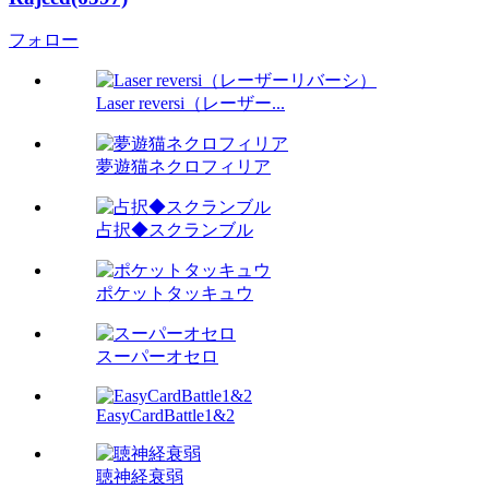
フォロー
Laser reversi（レーザー...
夢遊猫ネクロフィリア
占択◆スクランブル
ポケットタッキュウ
スーパーオセロ
EasyCardBattle1&2
聴神経衰弱