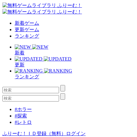
新着ゲーム
更新ゲーム
ランキング
新着
更新
ランキング
#ホラー
#探索
#レトロ
ふりーむ！ＩＤ登録（無料）
ログイン