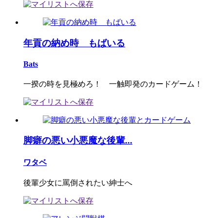
年貢の納め時 もばいる
Bats
一揆の時を見極めろ！ 一触即発のカードゲーム！
脚癖の悪い小悪魔な後輩...
ワタベ
後輩少女に罵倒されたい紳士へ