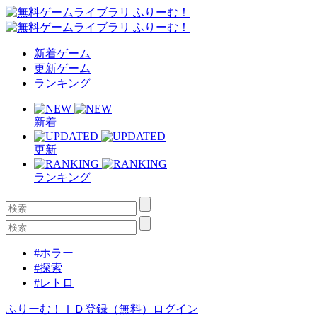
新着ゲーム
更新ゲーム
ランキング
新着
更新
ランキング
#ホラー
#探索
#レトロ
ふりーむ！ＩＤ登録（無料）
ログイン