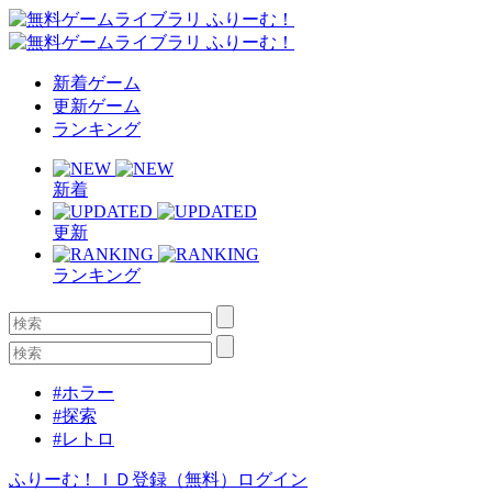
新着ゲーム
更新ゲーム
ランキング
新着
更新
ランキング
#ホラー
#探索
#レトロ
ふりーむ！ＩＤ登録（無料）
ログイン