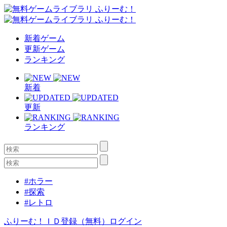
新着ゲーム
更新ゲーム
ランキング
新着
更新
ランキング
#ホラー
#探索
#レトロ
ふりーむ！ＩＤ登録（無料）
ログイン