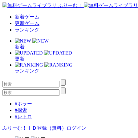
新着ゲーム
更新ゲーム
ランキング
新着
更新
ランキング
#ホラー
#探索
#レトロ
ふりーむ！ＩＤ登録（無料）
ログイン