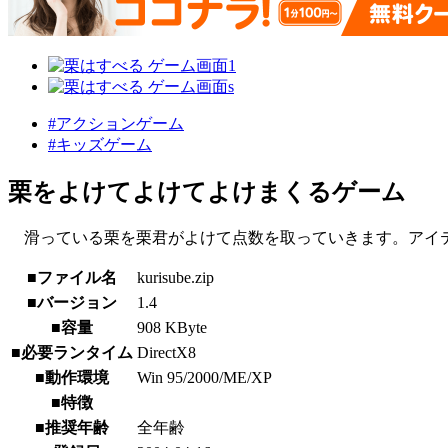
#アクションゲーム
#キッズゲーム
栗をよけてよけてよけまくるゲーム
滑っている栗を栗君がよけて点数を取っていきます。アイ
■ファイル名
kurisube.zip
■バージョン
1.4
■容量
908 KByte
■必要ランタイム
DirectX8
■動作環境
Win 95/2000/ME/XP
■特徴
■推奨年齢
全年齢