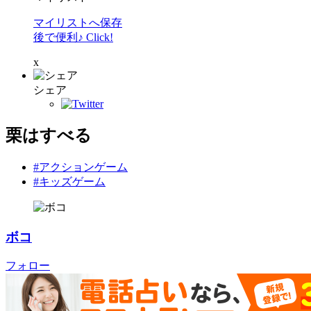
マイリストへ保存
後で便利♪ Click!
x
シェア
栗はすべる
#アクションゲーム
#キッズゲーム
ボコ
フォロー