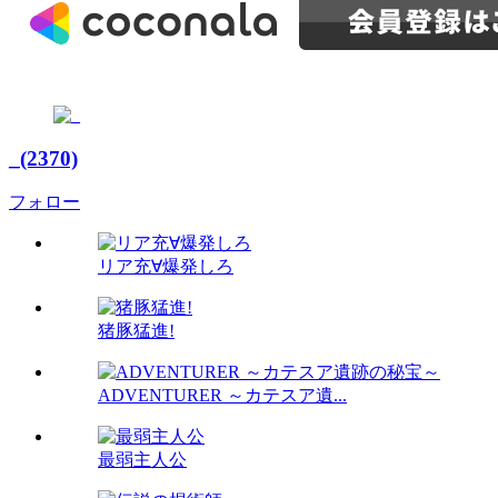
_(2370)
フォロー
リア充∀爆発しろ
猪豚猛進!
ADVENTURER ～カテスア遺...
最弱主人公