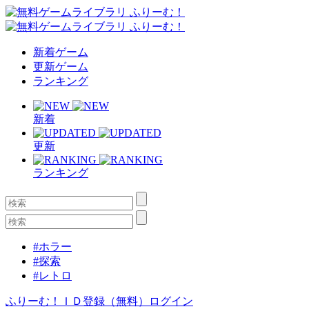
新着ゲーム
更新ゲーム
ランキング
新着
更新
ランキング
#ホラー
#探索
#レトロ
ふりーむ！ＩＤ登録（無料）
ログイン