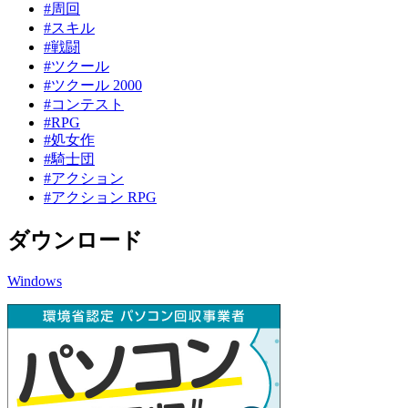
#周回
#スキル
#戦闘
#ツクール
#ツクール 2000
#コンテスト
#RPG
#処女作
#騎士団
#アクション
#アクション RPG
ダウンロード
Windows