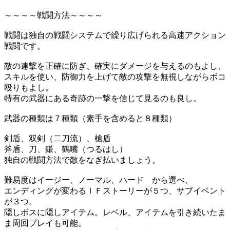
～～～～戦闘方法～～～～
戦闘は独自の戦闘システムで繰り広げられる高速アクション
戦闘です。
敵の連撃を正確に防ぎ、確実にダメージを与えるのもよし、
スキルを使い、防御力を上げて敵の攻撃を無視しながらボコ
殴りもよし。
特有の武器にある奇跡の一撃を信じて見るのも良し。
武器の種類は７種類（素手を含めると８種類）
剣盾、双剣（二刀流）、槍盾
斧盾、刀、鎌、鶴嘴（つるはし）
独自の戦闘方法で敵をなぎ払いましょう。
難易度はイージー、ノーマル、ハード から選べ、
エンディングが変わるＩＦストーリーが５つ、サブイベント
が３つ。
隠しボスに隠しアイテム。レベル、アイテムを引き続いたま
ま周回プレイも可能。