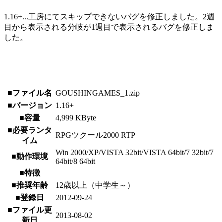
1.16+...工房にてスキップできないバグを修正しました。2週
目から表示される分岐が1週目で表示されるバグを修正しま
した。
■ファイル名
GOUSHINGAMES_1.zip
■バージョン
1.16+
■容量
4,999 KByte
■必要ランタ
RPGツクール2000 RTP
イム
Win 2000/XP/VISTA 32bit/VISTA 64bit/7 32bit/7
■動作環境
64bit/8 64bit
■特徴
■推奨年齢
12歳以上（中学生～）
■登録日
2012-09-24
■ファイル更
2013-08-02
新日