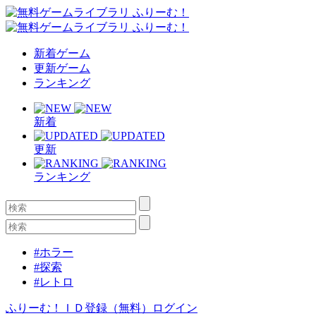
新着ゲーム
更新ゲーム
ランキング
新着
更新
ランキング
#ホラー
#探索
#レトロ
ふりーむ！ＩＤ登録（無料）
ログイン