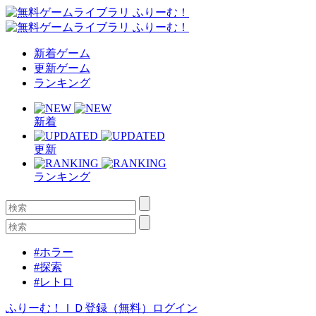
新着ゲーム
更新ゲーム
ランキング
新着
更新
ランキング
#ホラー
#探索
#レトロ
ふりーむ！ＩＤ登録（無料）
ログイン