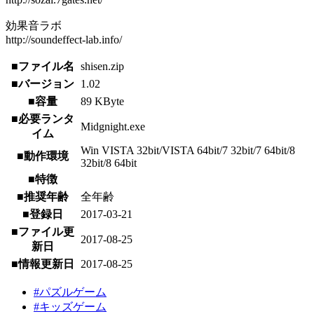
効果音ラボ
http://soundeffect-lab.info/
■ファイル名
shisen.zip
■バージョン
1.02
■容量
89 KByte
■必要ランタ
Midgnight.exe
イム
Win VISTA 32bit/VISTA 64bit/7 32bit/7 64bit/8
■動作環境
32bit/8 64bit
■特徴
■推奨年齢
全年齢
■登録日
2017-03-21
■ファイル更
2017-08-25
新日
■情報更新日
2017-08-25
#パズルゲーム
#キッズゲーム