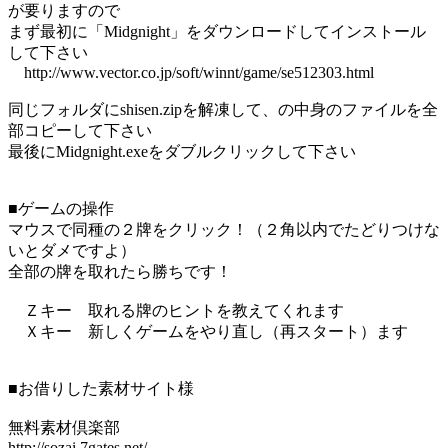
が要りますので
まず最初に「Midgnight」をダウンロードしてインストール
して下さい
http://www.vector.co.jp/soft/winnt/game/se512303.html
同じフォルダにshisen.zipを解凍して、の中身のファイルを全
部コピーして下さい
最後にMidgnight.exeをダブルクリックして下さい
■ゲームの操作
マウスで同種の２牌をクリック！（２角以内でたどりつけな
いとダメですよ）
全部の牌を取れたら勝ちです！
Ｚキー 取れる牌のヒントを教えてくれます
Ｘキー 新しくゲームをやり直し（再スタート）ます
■お借りした素材サイト様
無料素材倶楽部
http://sozai.7gates.net/