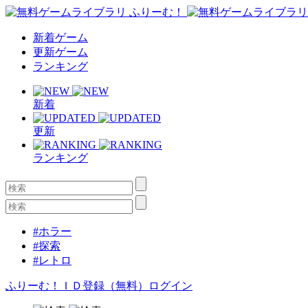
新着ゲーム
更新ゲーム
ランキング
新着
更新
ランキング
#ホラー
#探索
#レトロ
ふりーむ！ＩＤ登録（無料）
ログイン