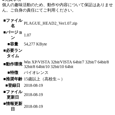
個人の趣味活動のため、動作や内容について保証はありませ
ん。ご自身の責任にてご利用ください。
■ファイル
PLAGUE_HEAD2_Ver1.07.zip
名
■バージョ
1.07
ン
■容量
54,277 KByte
■必要ラン
タイム
Win XP/VISTA 32bit/VISTA 64bit/7 32bit/7 64bit/8
■動作環境
32bit/8 64bit/10 32bit/10 64bit
■特徴
バイオレンス
■推奨年齢
15歳以上（高校生～）
■登録日
2018-08-19
■ファイル
2018-08-19
更新日
■情報更新
2018-08-19
日