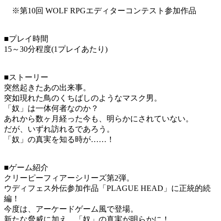
※第10回 WOLF RPGエディターコンテスト参加作品
■プレイ時間
15～30分程度(1プレイあたり)
■ストーリー
突然起きたあの出来事。
突如現れた鳥のくちばしのようなマスク男。
「奴」は一体何者なのか？
あれから数ヶ月経った今も、明らかにされていない。
だが、いずれ訪れるであろう。
「奴」の真実を知る時が……！
■ゲーム紹介
クリーピーフィアーシリーズ第2弾。
ウディフェス外伝参加作品「PLAGUE HEAD」に正統的続
編！
今度は、アーケードゲーム風で登場。
新たな脅威に加え、「奴」の真実が明らかに！