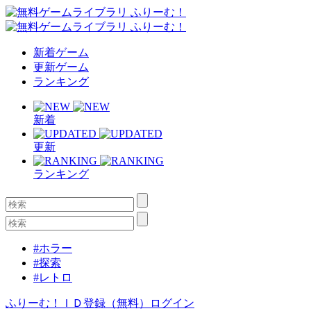
新着ゲーム
更新ゲーム
ランキング
新着
更新
ランキング
#ホラー
#探索
#レトロ
ふりーむ！ＩＤ登録（無料）
ログイン