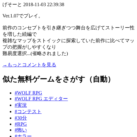
げそーと
2018-11-03 22:39:38
Ver.1.07でプレイ。
前作のコンセプトを引き継ぎつつ舞台を広げてストーリー性
を増した続編で
複雑なマップをストイックに探索していた前作に比べてマッ
プの把握がしやすくなり
難易度選択...(省略されました)
→もっとコメントを見る
似た無料ゲームをさがす（自動）
#WOLF RPG
#WOLF RPG エディター
#実況
#コンテスト
#30分
#RPG
#怖い
#ホラー