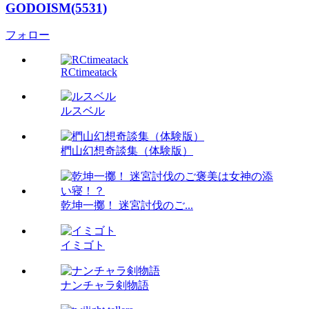
GODOISM(5531)
フォロー
RCtimeatack
ルスベル
椚山幻想奇談集（体験版）
乾坤一擲！ 迷宮討伐のご...
イミゴト
ナンチャラ剣物語