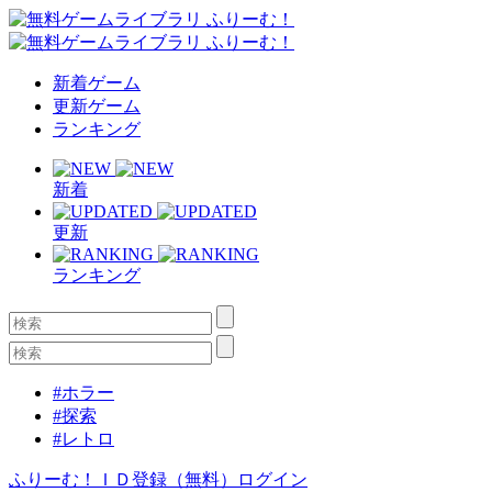
新着ゲーム
更新ゲーム
ランキング
新着
更新
ランキング
#ホラー
#探索
#レトロ
ふりーむ！ＩＤ登録（無料）
ログイン