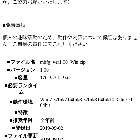
が、ご協力お願いいたします）
■免責事項
個人の趣味活動のため、動作や内容について保証はありませ
ん。ご自身の責任にてご利用ください。
■ファイル名
mhfg_ver1.00_Win.zip
■バージョン
1.00
■容量
170,387 KByte
■必要ランタイ
ム
Win 7 32bit/7 64bit/8 32bit/8 64bit/10 32bit/10
■動作環境
64bit
■特徴
■推奨年齢
全年齢
■登録日
2019-09-02
■ファイル更新
2019-09-02