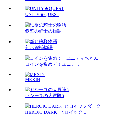
UNITY★QUEST
鉄壁の騎士の物語
新お嬢様物語
コインを集めて！ユニテ...
MEXIN
ヤシーユの大冒険5
HEROIC DARK -ヒロイック...