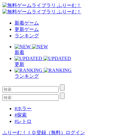
新着ゲーム
更新ゲーム
ランキング
新着
更新
ランキング
#ホラー
#探索
#レトロ
ふりーむ！ＩＤ登録（無料）
ログイン