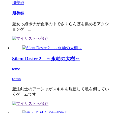
朋美姫
朋美姫
魔女っ娘ポチが倉庫の中でさくらんぼを集めるアクシ
ョンゲー...
Silent Desire 2 ～永劫の大樹～
tomo
tomo
魔法剣士のアーシャがスキルを駆使して敵を倒してい
くゲームです