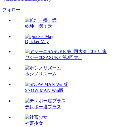
フォロー
乾坤一擲！弐
Quicker May
ヤシーユSASUKE 第2回大...
ホシノリズーム
SNOW-MAN Win版
テレポー塔プラス
社畜少女