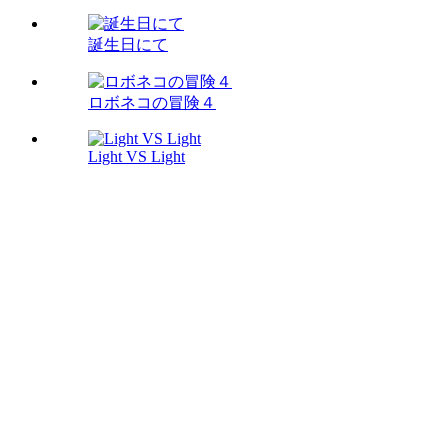
誕生日にて
ロボネコの冒険４
Light VS Light