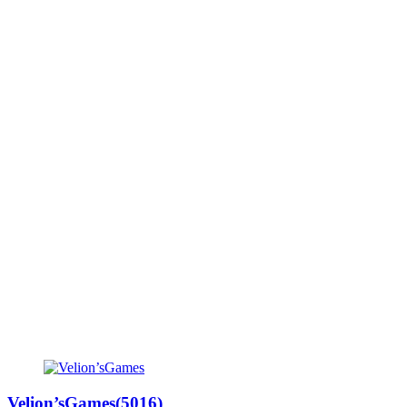
Velion’sGames(5016)