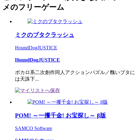
メのフリーゲーム
ミクのブタクラッシュ
HoundDogJUSTICE
HoundDogJUSTICE
ボカロ系二次創作同人アクションパズル／醜いブタに
は天誅下...
POM! ～一攫千金! お宝探し～ β版
SAMCO Software