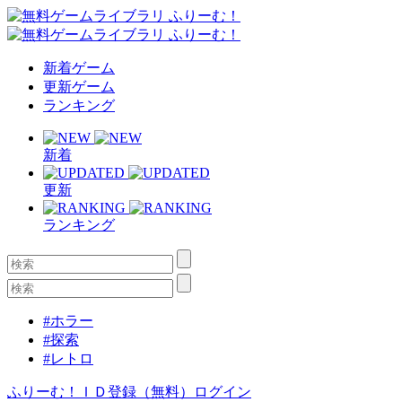
新着ゲーム
更新ゲーム
ランキング
新着
更新
ランキング
#ホラー
#探索
#レトロ
ふりーむ！ＩＤ登録（無料）
ログイン