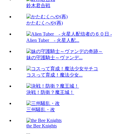
鈴木君合戦
かたむくへや(再)
Alien Tuber - 火星人配...
妹の守護騎士～ヴァンデ...
コスって育成！魔法少女...
決戦！防衛？魔王城！
三州騒乱・改
the Bee Knights