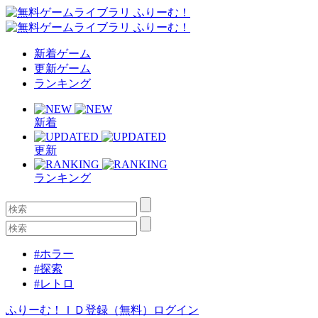
新着ゲーム
更新ゲーム
ランキング
新着
更新
ランキング
#ホラー
#探索
#レトロ
ふりーむ！ＩＤ登録（無料）
ログイン