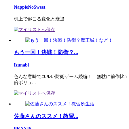
NappleNoSweet
机上で起こる変化と衰退
もう一回！決戦！防衛？...
Izunabi
色んな意味でユルい防衛ゲーム続編！ 無駄に前作比5
倍ボリュ...
佐藤さんのススメ！教習...
PRAXIS