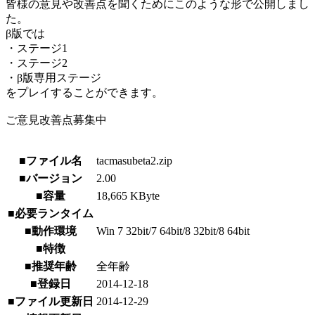
皆様の意見や改善点を聞くためにこのような形で公開しまし
た。
β版では
・ステージ1
・ステージ2
・β版専用ステージ
をプレイすることができます。
ご意見改善点募集中
■ファイル名
tacmasubeta2.zip
■バージョン
2.00
■容量
18,665 KByte
■必要ランタイム
■動作環境
Win 7 32bit/7 64bit/8 32bit/8 64bit
■特徴
■推奨年齢
全年齢
■登録日
2014-12-18
■ファイル更新日
2014-12-29