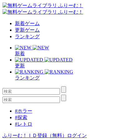
新着ゲーム
更新ゲーム
ランキング
新着
更新
ランキング
#ホラー
#探索
#レトロ
ふりーむ！ＩＤ登録（無料）
ログイン