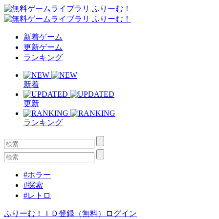
新着ゲーム
更新ゲーム
ランキング
新着
更新
ランキング
#ホラー
#探索
#レトロ
ふりーむ！ＩＤ登録（無料）
ログイン