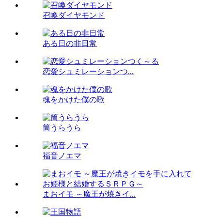
召喚ダイヤモンド
ある日の非日常
恋愛シュミレーションつ...
魂をかけた僕の歌
筒うらうら
福音ノエマ
まおイモ ～魔王が焼きイ...