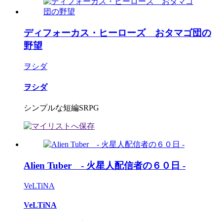
ディフォーカス・ヒーローズ おタマゴ団の
野望
ヲシダ
ヲシダ
シンプルな短編SRPG
Alien Tuber - 火星人配信者の６０日 -
VeLTiNA
VeLTiNA