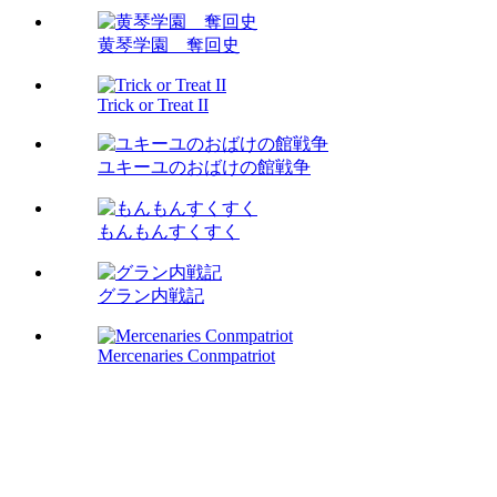
黄琴学園 奪回史
Trick or Treat II
ユキーユのおばけの館戦争
もんもんすくすく
グラン内戦記
Mercenaries Conmpatriot