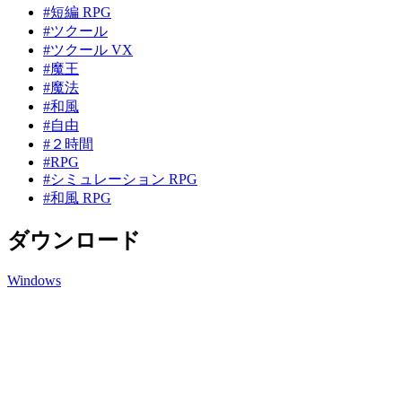
#短編 RPG
#ツクール
#ツクール VX
#魔王
#魔法
#和風
#自由
#２時間
#RPG
#シミュレーション RPG
#和風 RPG
ダウンロード
Windows