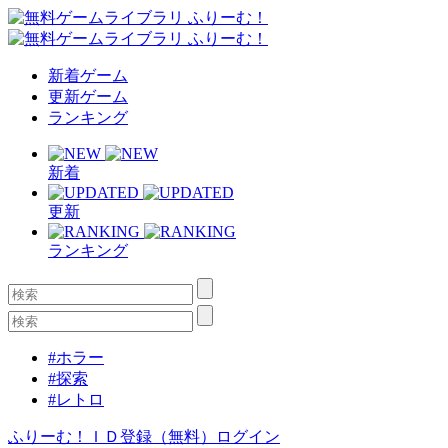
新着ゲーム
更新ゲーム
ランキング
新着
更新
ランキング
#ホラー
#探索
#レトロ
ふりーむ！ＩＤ登録（無料）
ログイン