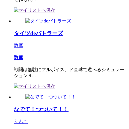
タイツdeバトラーズ
数摩
数摩
戦闘は無駄にフルボイス、ド直球で遊べるシミュレー
ションＲ...
なでて！つついて！！
りんこ