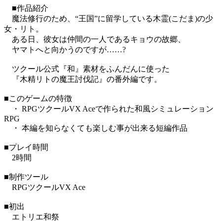
■作品紹介
魔法修行のため、“王国”に留学している木霊(こだま)の少
女・リト。
ある日、彼女は仲間の一人であるキョウの故郷、
ヤマトへと向かうのですが……?
ツクール公式『和』素材をふんだんに使った
『木精リトの魔王討伐記』の番外編です。
■このゲームの特徴
・ RPGツクールVX Aceで作られた和風シミュレーション
RPG
・ 本編を知らなくても楽しむ事が出来る短編作品
■プレイ時間
2時間
■制作ツール
RPGツクールVX Ace
■初出
エトリエ和祭