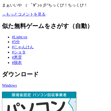
まぁいいや ( ﾟ∀ﾟ)ｏ彡°ちっくび！ちっくび！
→もっとコメントを見る
似た無料ゲームをさがす（自動）
#Light.vn
#5分
#じゃんけん
#ショタ
#悪霊
#脱衣
ダウンロード
Windows