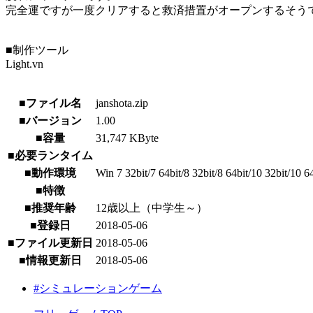
完全運ですが一度クリアすると救済措置がオープンするそう
■制作ツール
Light.vn
■ファイル名
janshota.zip
■バージョン
1.00
■容量
31,747 KByte
■必要ランタイム
■動作環境
Win 7 32bit/7 64bit/8 32bit/8 64bit/10 32bit/10 6
■特徴
■推奨年齢
12歳以上（中学生～）
■登録日
2018-05-06
■ファイル更新日
2018-05-06
■情報更新日
2018-05-06
#シミュレーションゲーム