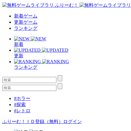
新着ゲーム
更新ゲーム
ランキング
新着
更新
ランキング
#ホラー
#探索
#レトロ
ふりーむ！ＩＤ登録（無料）
ログイン