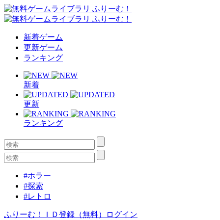
新着ゲーム
更新ゲーム
ランキング
新着
更新
ランキング
#ホラー
#探索
#レトロ
ふりーむ！ＩＤ登録（無料）
ログイン