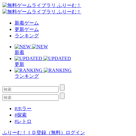
新着ゲーム
更新ゲーム
ランキング
新着
更新
ランキング
#ホラー
#探索
#レトロ
ふりーむ！ＩＤ登録（無料）
ログイン