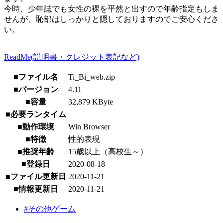
今時、少年誌でも女性の裸を平然と出すので年齢指定もしま
せんが、恥部はしっかりと隠しておりますのでご安心くださ
い。
ReadMe(説明書・クレジット表記など)
■ファイル名
Ti_Bi_web.zip
■バージョン
4.11
■容量
32,879 KByte
■必要ランタイム
■動作環境
Win Browser
■特徴
性的表現
■推奨年齢
15歳以上（高校生～）
■登録日
2020-08-18
■ファイル更新日
2020-11-21
■情報更新日
2020-11-21
#その他ゲーム