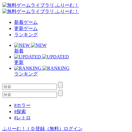
新着ゲーム
更新ゲーム
ランキング
新着
更新
ランキング
#ホラー
#探索
#レトロ
ふりーむ！ＩＤ登録（無料）
ログイン