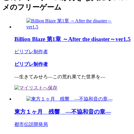
メのフリーゲーム
Billion Blaze 第1章 ～After the disaster～ver1.5
ビリブレ制作者
ビリブレ制作者
―生きてみせろ―この荒れ果てた世界を―
東方１ヶ月 残響 ―不協和音の章―
都市伝説開発局