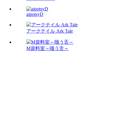
aipotsyD
アークテイル Ark Tale
M資料室～嗤う舌～