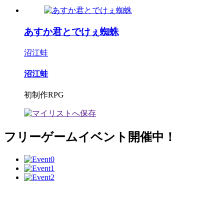
あすか君とでけぇ蜘蛛
沼江蛙
沼江蛙
初制作RPG
フリーゲームイベント開催中！