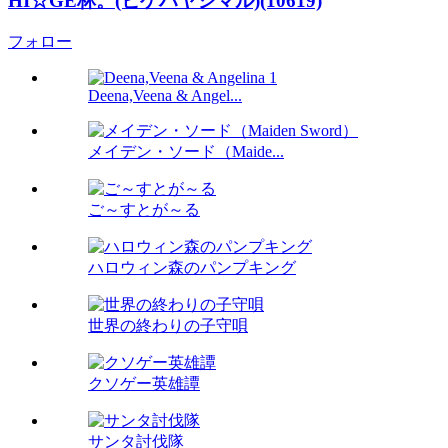
HI☆GE林。(ヒゲハヤシマル)(10619)
フォロー
Deena,Veena & Angel...
メイデン・ソード（Maide...
ご～すとが～る
ハロウィン森のパンプキング
世界の終わりの子守唄
クソゲー英雄譚
サンタ討伐隊