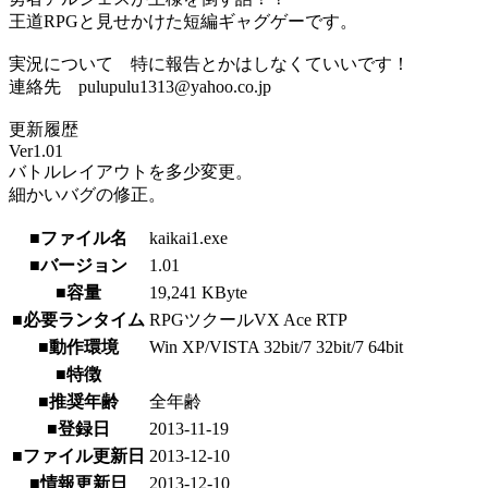
王道RPGと見せかけた短編ギャグゲーです。
実況について 特に報告とかはしなくていいです！
連絡先 pulupulu1313@yahoo.co.jp
更新履歴
Ver1.01
バトルレイアウトを多少変更。
細かいバグの修正。
■ファイル名
kaikai1.exe
■バージョン
1.01
■容量
19,241 KByte
■必要ランタイム
RPGツクールVX Ace RTP
■動作環境
Win XP/VISTA 32bit/7 32bit/7 64bit
■特徴
■推奨年齢
全年齢
■登録日
2013-11-19
■ファイル更新日
2013-12-10
■情報更新日
2013-12-10