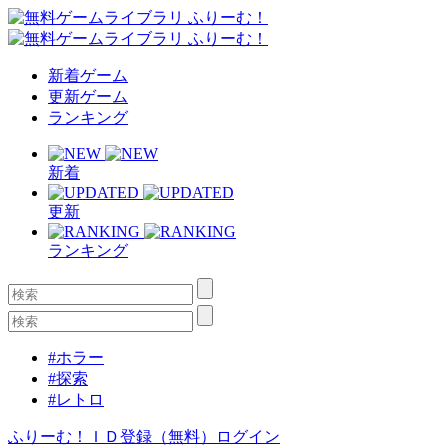
新着ゲーム
更新ゲーム
ランキング
新着
更新
ランキング
#ホラー
#探索
#レトロ
ふりーむ！ＩＤ登録（無料）
ログイン