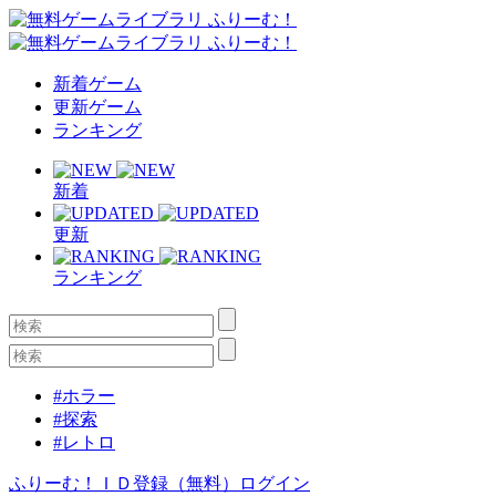
新着ゲーム
更新ゲーム
ランキング
新着
更新
ランキング
#ホラー
#探索
#レトロ
ふりーむ！ＩＤ登録（無料）
ログイン