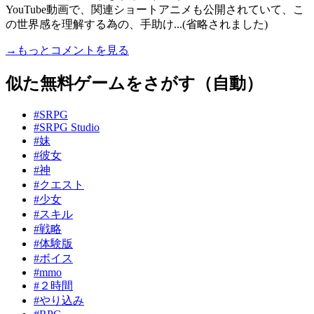
YouTube動画で、関連ショートアニメも公開されていて、こ
の世界感を理解する為の、手助け...(省略されました)
→もっとコメントを見る
似た無料ゲームをさがす（自動）
#SRPG
#SRPG Studio
#妹
#彼女
#神
#クエスト
#少女
#スキル
#戦略
#体験版
#ボイス
#mmo
#２時間
#やり込み