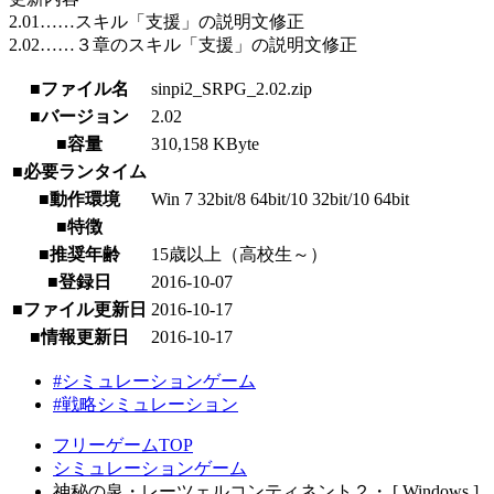
2.01……スキル「支援」の説明文修正
2.02……３章のスキル「支援」の説明文修正
■ファイル名
sinpi2_SRPG_2.02.zip
■バージョン
2.02
■容量
310,158 KByte
■必要ランタイム
■動作環境
Win 7 32bit/8 64bit/10 32bit/10 64bit
■特徴
■推奨年齢
15歳以上（高校生～）
■登録日
2016-10-07
■ファイル更新日
2016-10-17
■情報更新日
2016-10-17
#シミュレーションゲーム
#戦略シミュレーション
フリーゲームTOP
シミュレーションゲーム
神秘の泉・レーツェルコンティネント２・ [ Windows ]