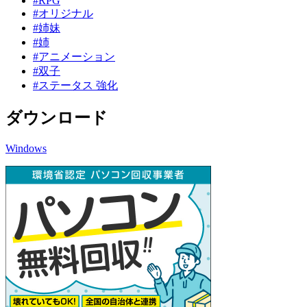
#RPG
#オリジナル
#姉妹
#姉
#アニメーション
#双子
#ステータス 強化
ダウンロード
Windows