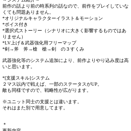
前作の話より前の時系列の話なので、前作をプレイしていな
くても問題ありません。
*オリジナルキャラクターイラスト＆モーション
*ボイス付き
*選択式ストーリー（シナリオに大きく影響するものではあ
りません）
*LV上げ＆武器強化用フリーマップ
*剣→斧 斧→槍 槍→剣 の３すくみ
武器強化等のシステム追加により、前作よりやり込み度は高
いと思います。
*[支援スキル]システム
２マス以内で戦えば、一部のステータスがUP。
敵も同様ですので、戦略性が広がります。
※ユニット同士の支援とは違います。
それはまた別で用意してます。
＊
更新内容