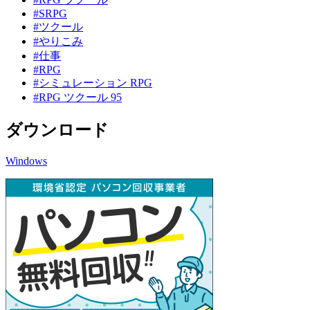
#SRPG
#ツクール
#やりこみ
#仕事
#RPG
#シミュレーション RPG
#RPG ツクール 95
ダウンロード
Windows