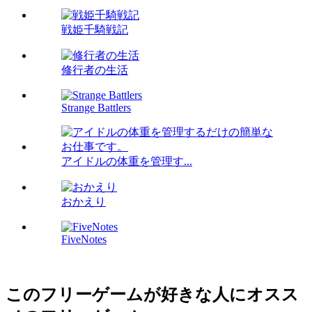
戦姫千騎戦記
修行者の生活
Strange Battlers
アイドルの体重を管理す...
おかえり
FiveNotes
このフリーゲームが好きな人にオスス