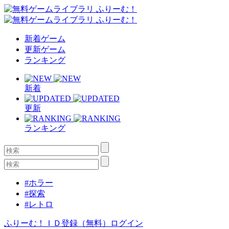
新着ゲーム
更新ゲーム
ランキング
新着
更新
ランキング
#ホラー
#探索
#レトロ
ふりーむ！ＩＤ登録（無料）
ログイン