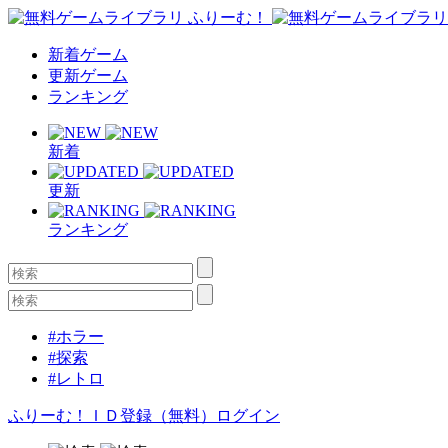
新着ゲーム
更新ゲーム
ランキング
新着
更新
ランキング
#ホラー
#探索
#レトロ
ふりーむ！ＩＤ登録（無料）
ログイン