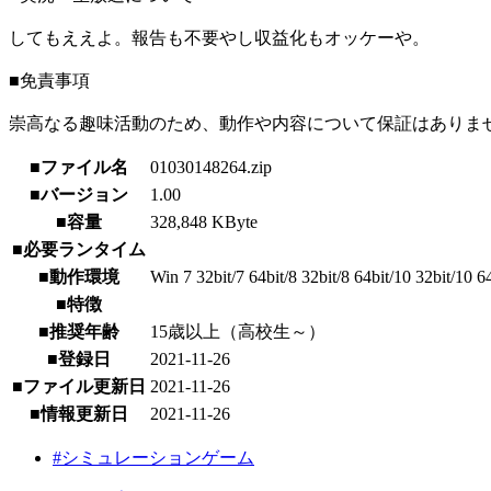
してもええよ。報告も不要やし収益化もオッケーや。
■免責事項
崇高なる趣味活動のため、動作や内容について保証はありま
■ファイル名
01030148264.zip
■バージョン
1.00
■容量
328,848 KByte
■必要ランタイム
■動作環境
Win 7 32bit/7 64bit/8 32bit/8 64bit/10 32bit/10 6
■特徴
■推奨年齢
15歳以上（高校生～）
■登録日
2021-11-26
■ファイル更新日
2021-11-26
■情報更新日
2021-11-26
#シミュレーションゲーム