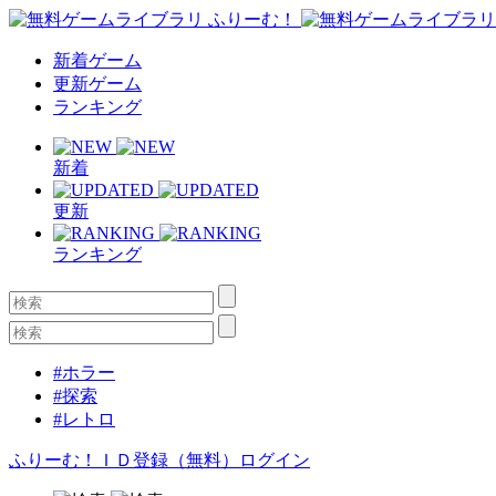
新着ゲーム
更新ゲーム
ランキング
新着
更新
ランキング
#ホラー
#探索
#レトロ
ふりーむ！ＩＤ登録（無料）
ログイン