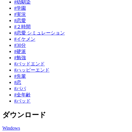
#幼馴染
#学園
#実況
#恋愛
#２時間
#恋愛 シミュレーション
#イケメン
#30分
#硬派
#勉強
#バッドエンド
#ハッピーエンド
#先輩
#恋
#パパ
#全年齢
#パッド
ダウンロード
Windows