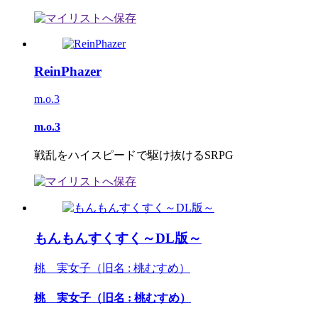
ReinPhazer
m.o.3
m.o.3
戦乱をハイスピードで駆け抜けるSRPG
もんもんすくすく～DL版～
桃 実女子（旧名 : 桃むすめ）
桃 実女子（旧名 : 桃むすめ）