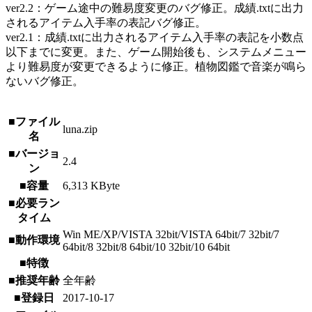
ver2.2：ゲーム途中の難易度変更のバグ修正。成績.txtに出力
されるアイテム入手率の表記バグ修正。
ver2.1：成績.txtに出力されるアイテム入手率の表記を小数点
以下までに変更。また、ゲーム開始後も、システムメニュー
より難易度が変更できるように修正。植物図鑑で音楽が鳴ら
ないバグ修正。
■ファイル
luna.zip
名
■バージョ
2.4
ン
■容量
6,313 KByte
■必要ラン
タイム
Win ME/XP/VISTA 32bit/VISTA 64bit/7 32bit/7
■動作環境
64bit/8 32bit/8 64bit/10 32bit/10 64bit
■特徴
■推奨年齢
全年齢
■登録日
2017-10-17