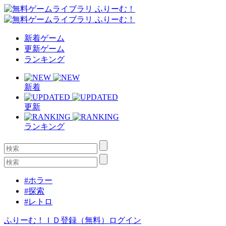
新着ゲーム
更新ゲーム
ランキング
新着
更新
ランキング
#ホラー
#探索
#レトロ
ふりーむ！ＩＤ登録（無料）
ログイン