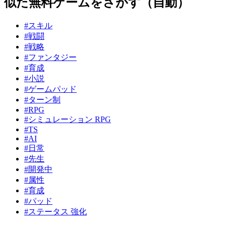
似た無料ゲームをさがす（自動）
#スキル
#戦闘
#戦略
#ファンタジー
#育成
#小説
#ゲームパッド
#ターン制
#RPG
#シミュレーション RPG
#TS
#AI
#日常
#先生
#開発中
#属性
#育成
#パッド
#ステータス 強化