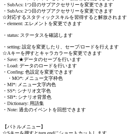
・SubAcs: 1つ目のサブアクセサリーを変更できます
・SubAcs: 2つ目のサブアクセサリーを変更できます
☆対応するスタティックスキルを習得すると解放されます
・element: エレメントを変更できます
・status: ステータスを確認します
・setting: 設定を変更したり、セーブ/ロードを行えます
☆Aキーを押すとキャラカラーを変更できます
・Save: ★データのセーブを行います
・Load: データのロードを行います
・Confing: 色設定を変更できます
・MO*: メニュー文字枠色
・MI*: メニュー文字内色
・SS*: シナリオ文字色
・SB*: シナリオ背景色
・Dictionary: 用語集
・Note: 過去のイベントを回想できます
【バトルメニュー】
☆Sキーを押すとturn endにショートカットします