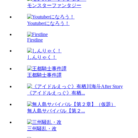
モンスターファンタジー
Youtuberになろう！
Firstline
しんりゃく！
王都騎士事件譚
《アイドルえっぐ》有栖...
無人島サバイバル【第２...
三州騒乱・改