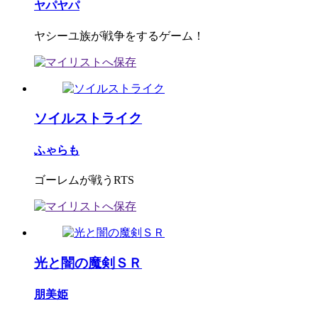
ヤパヤパ
ヤシーユ族が戦争をするゲーム！
ソイルストライク
ふゃらも
ゴーレムが戦うRTS
光と闇の魔剣ＳＲ
朋美姫