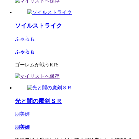
ソイルストライク
ふゃらも
ふゃらも
ゴーレムが戦うRTS
光と闇の魔剣ＳＲ
朋美姫
朋美姫