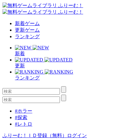
新着ゲーム
更新ゲーム
ランキング
新着
更新
ランキング
#ホラー
#探索
#レトロ
ふりーむ！ＩＤ登録（無料）
ログイン