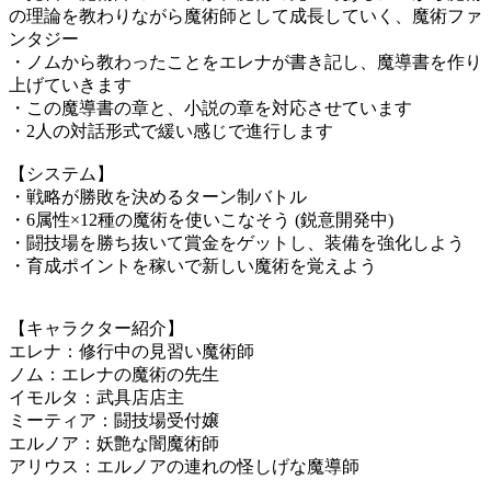
の理論を教わりながら魔術師として成長していく、魔術ファ
ンタジー
・ノムから教わったことをエレナが書き記し、魔導書を作り
上げていきます
・この魔導書の章と、小説の章を対応させています
・2人の対話形式で緩い感じで進行します
【システム】
・戦略が勝敗を決めるターン制バトル
・6属性×12種の魔術を使いこなそう (鋭意開発中)
・闘技場を勝ち抜いて賞金をゲットし、装備を強化しよう
・育成ポイントを稼いで新しい魔術を覚えよう
【キャラクター紹介】
エレナ：修行中の見習い魔術師
ノム：エレナの魔術の先生
イモルタ：武具店店主
ミーティア：闘技場受付嬢
エルノア：妖艶な闇魔術師
アリウス：エルノアの連れの怪しげな魔導師