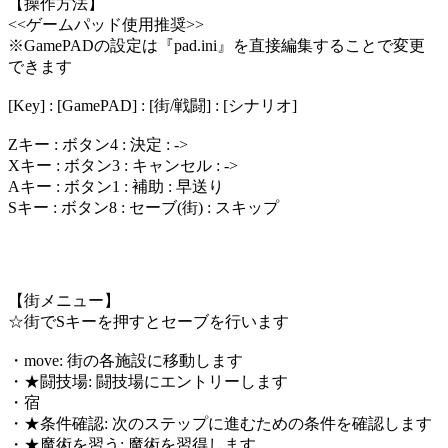
【操作方法】
<<ゲームパッド使用推奨>>
※GamePADの設定は『pad.ini』を直接編集することで変更
できます
[Key] : [GamePAD] : [街/戦闘] : [シナリオ]
Zキー : ボタン4 : 決定 : ->
Xキー : ボタン3 : キャンセル : ->
Aキー : ボタン1 : 補助 : 早送り
Sキー : ボタン8 : セーブ(街) : スキップ
【街メニュー】
☆街でSキーを押すとセーブを行います
・move: 街の各施設に移動します
・★闘技場: 闘技場にエントリーします
・宿
・★条件確認: 次のステップに進むための条件を確認します
・★魔術を習う: 魔術を習得します