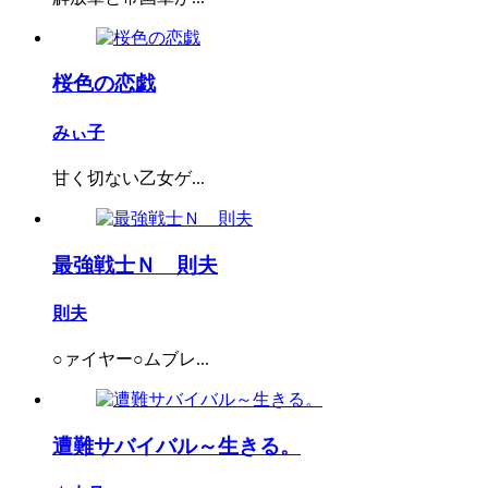
桜色の恋戯
みぃ子
甘く切ない乙女ゲ...
最強戦士Ｎ 則夫
則夫
○ァイヤー○ムブレ...
遭難サバイバル～生きる。