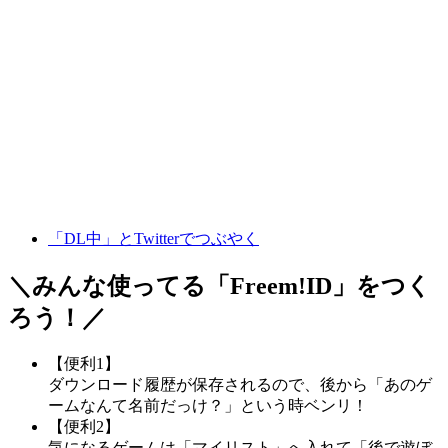
「DL中」とTwitterでつぶやく
＼みんな使ってる「
Freem!ID
」をつく
ろう！／
【便利1】
ダウンロード履歴が保存されるので、後から「あのゲ
ームなんて名前だっけ？」という時ベンリ！
【便利2】
気になるゲームは「マイリスト」へ入れて「後で遊ぼ