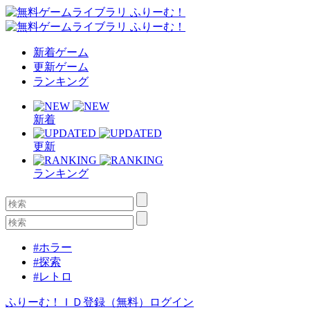
新着ゲーム
更新ゲーム
ランキング
新着
更新
ランキング
#ホラー
#探索
#レトロ
ふりーむ！ＩＤ登録（無料）
ログイン