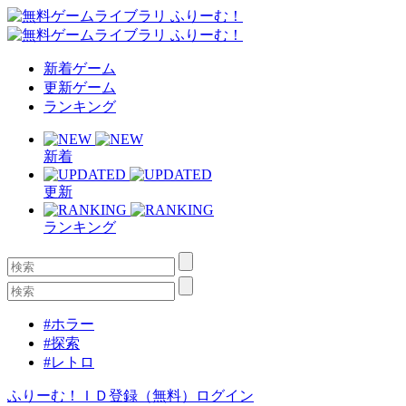
新着ゲーム
更新ゲーム
ランキング
新着
更新
ランキング
#ホラー
#探索
#レトロ
ふりーむ！ＩＤ登録（無料）
ログイン