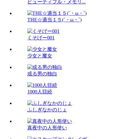
ビューティフル・メモリ...
THE☆適当１５(´・ω・`)
くそげー001
少女と魔女
或る男の独白
1000人目続
ふしぎなかのじょ
真夜中の人形使い