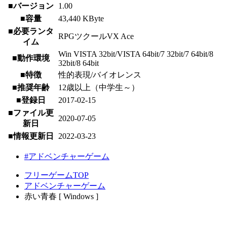
■バージョン
1.00
■容量
43,440 KByte
■必要ランタ
RPGツクールVX Ace
イム
Win VISTA 32bit/VISTA 64bit/7 32bit/7 64bit/8
■動作環境
32bit/8 64bit
■特徴
性的表現/バイオレンス
■推奨年齢
12歳以上（中学生～）
■登録日
2017-02-15
■ファイル更
2020-07-05
新日
■情報更新日
2022-03-23
#アドベンチャーゲーム
フリーゲームTOP
アドベンチャーゲーム
赤い青春 [ Windows ]