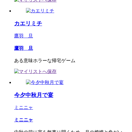
カエリミチ
鷹羽 旦
鷹羽 旦
ある意味ホラーな帰宅ゲーム
今夕中秋月で宴
ミニニャ
ミニニャ