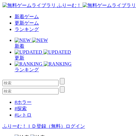
新着ゲーム
更新ゲーム
ランキング
新着
更新
ランキング
#ホラー
#探索
#レトロ
ふりーむ！ＩＤ登録（無料）
ログイン