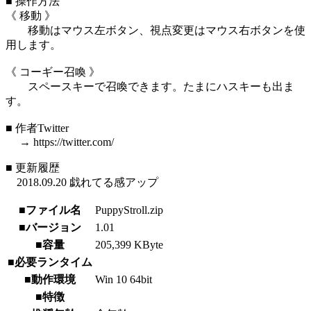
■ 操作方法
《 移動 》
移動はマウス左ボタン、視点変更はマウス右ボタンを使
用します。
《 コーギー召喚 》
スペースキーで召喚できます。たまにハスキーも出ま
す。
■ 作者Twitter
→ https://twitter.com/
■ 更新履歴
2018.09.20 戯れてる感アップ
■ファイル名
PuppyStroll.zip
■バージョン
1.01
■容量
205,399 KByte
■必要ランタイム
■動作環境
Win 10 64bit
■特徴