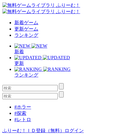
新着ゲーム
更新ゲーム
ランキング
新着
更新
ランキング
#ホラー
#探索
#レトロ
ふりーむ！ＩＤ登録（無料）
ログイン