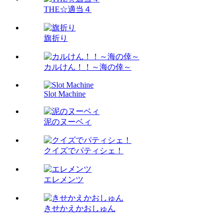
THE☆適当４
旗折り
カルけん！！～海の倖～
Slot Machine
泥のヌーベィ
クイズでパティシェ！
エレメンツ
きせかえかおしゅん