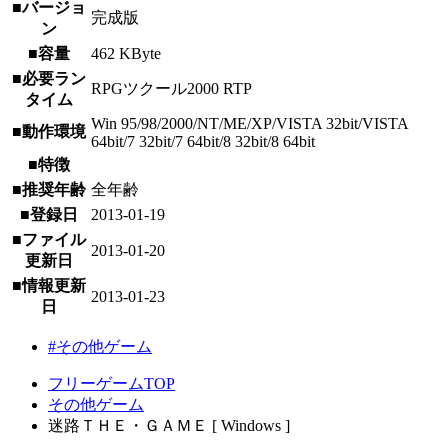
■バージョ
完成版
ン
■容量
462 KByte
■必要ラン
RPGツクール2000 RTP
タイム
Win 95/98/2000/NT/ME/XP/VISTA 32bit/VISTA
■動作環境
64bit/7 32bit/7 64bit/8 32bit/8 64bit
■特徴
■推奨年齢
全年齢
■登録日
2013-01-19
■ファイル
2013-01-20
更新日
■情報更新
2013-01-23
日
#その他ゲーム
フリーゲームTOP
その他ゲーム
迷路ＴＨＥ・ＧＡＭＥ [ Windows ]