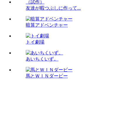
友達が暇つぶしに作って...
暗算アドベンチャー
トイ劇場
あいちくいず。
馬とＷＩＮダービー