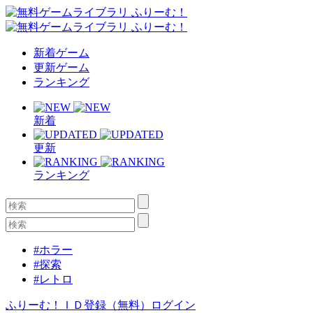
新着ゲーム
更新ゲーム
ランキング
新着
更新
ランキング
#ホラー
#探索
#レトロ
ふりーむ！ＩＤ登録（無料）
ログイン