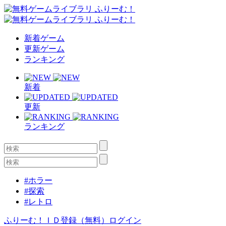
新着ゲーム
更新ゲーム
ランキング
新着
更新
ランキング
#ホラー
#探索
#レトロ
ふりーむ！ＩＤ登録（無料）
ログイン