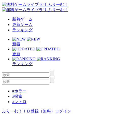
新着ゲーム
更新ゲーム
ランキング
新着
更新
ランキング
#ホラー
#探索
#レトロ
ふりーむ！ＩＤ登録（無料）
ログイン