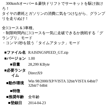
300km/hオーバー＆豪快ドリフトでサーキットを駆け抜け
ろ！
タイヤの磨耗とガソリンの消費に気をつけながら、グランプ
リを走りぬけ！
全3コース＆3車種。
・制限時間内に3コースを一気に走破できるか挑戦する「グ
ランプリ」モード
・コンマ1秒を競う「タイムアタック」モード
■ファイル名
RAISINGSPEED_GT.zip
■バージョン
1.00
■容量
28,299 KByte
■必要ランタ
DirectX9
イム
Win 98/2000/XP/VISTA 32bit/VISTA 64bit/7
■動作環境
32bit/7 64bit
■特徴
■推奨年齢
全年齢
■登録日
2014-04-23