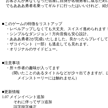
お客さんが来なくなった宿屋に自身が名物勇者に成るため
でもあああ勇者名乗ってギルドに行ったはいいけれど、紹
■このゲームの特徴をリストアップ
・レベルアップしなくても大丈夫、スイスイ進められます
・シンプルなダンジョン！方向音痴も安心設計。
・あああ勇者2が完成いたしました。良かったらプレイして
・ザコイベント（一部）も逃走しても見れます。
・オリジナルのサイドビュー。
■注意事項
・所々作者の趣味が入ってます
（聞いたことのあるタイトルなどが少々出てきますが、
メインストーリーには触れません）
■更新情報
1.07 メインイベント追加
それに伴ってザコ追加
誤字脱字修正