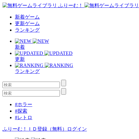
新着ゲーム
更新ゲーム
ランキング
新着
更新
ランキング
#ホラー
#探索
#レトロ
ふりーむ！ＩＤ登録（無料）
ログイン