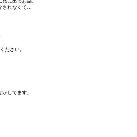
に旅に出るお話。
介されなくて…
！
ください。
ぼかしてます。