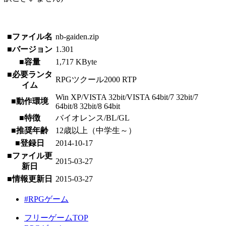
■ファイル名
nb-gaiden.zip
■バージョン
1.301
■容量
1,717 KByte
■必要ランタ
RPGツクール2000 RTP
イム
Win XP/VISTA 32bit/VISTA 64bit/7 32bit/7
■動作環境
64bit/8 32bit/8 64bit
■特徴
バイオレンス/BL/GL
■推奨年齢
12歳以上（中学生～）
■登録日
2014-10-17
■ファイル更
2015-03-27
新日
■情報更新日
2015-03-27
#RPGゲーム
フリーゲームTOP