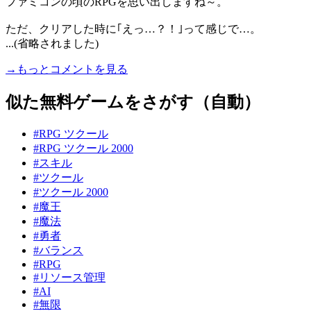
ファミコンの頃のRPGを思い出しますね～。
ただ、クリアした時に｢えっ…？！｣って感じで…。
...(省略されました)
→もっとコメントを見る
似た無料ゲームをさがす（自動）
#RPG ツクール
#RPG ツクール 2000
#スキル
#ツクール
#ツクール 2000
#魔王
#魔法
#勇者
#バランス
#RPG
#リソース管理
#AI
#無限