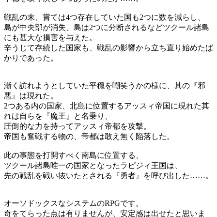
戦乱の末、嘗ては4つ存在していた国も2つに数を減らし、
島が中央部が消失、島は2つに分断されるなどツクール諸島
にも甚大な損害を与えた。
辛うじて存続した国家も、戦乱の影響から立ち直り始めたば
かりであった。
漸く訪れようとしていた平穏を嘲笑うかの様に、其の『邪
悪』は現れた。
2つある内の国家、北島に位置するアッスィ帝国に現れた其
れは自らを『魔王』と名乗り、
圧倒的な力を持ってアッスィ帝都を攻撃。
帝国も奮戦する物の、帝都は敢え無く陥落した。
此の事態を打開すべく南島に位置する、
ツクール諸島唯一の国家となったラピジィ王国は、
先の戦乱を戦い抜いたとされる『勇者』を呼び出した……。
オーソドックスなシステムのRPGです。
奇をてらった点は有りませんが、安定感は出せたと思いま