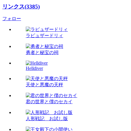
リンクス(3385)
フォロー
ラピュザードリィ
勇者と秘宝の祠
Helldiver
天使と悪魔の天秤
君の世界と僕のセカイ
人形戦記 お試し版