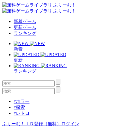
新着ゲーム
更新ゲーム
ランキング
新着
更新
ランキング
#ホラー
#探索
#レトロ
ふりーむ！ＩＤ登録（無料）
ログイン