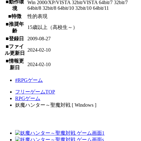
■動作環
Win 2000/XP/VISTA 32bit/VISTA 64bit/7 32bit/7
64bit/8 32bit/8 64bit/10 32bit/10 64bit/11
境
■特徴
性的表現
■推奨年
15歳以上（高校生～）
齢
■登録日
2009-08-27
■ファイ
2024-02-10
ル更新日
■情報更
2024-02-10
新日
#RPGゲーム
フリーゲームTOP
RPGゲーム
妖魔ハンター～聖魔対戦 [ Windows ]