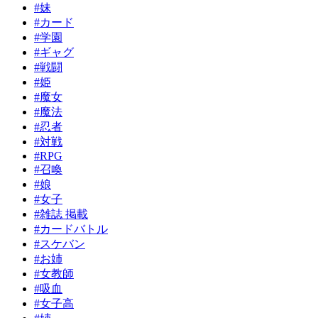
#妹
#カード
#学園
#ギャグ
#戦闘
#姫
#魔女
#魔法
#忍者
#対戦
#RPG
#召喚
#娘
#女子
#雑誌 掲載
#カードバトル
#スケバン
#お姉
#女教師
#吸血
#女子高