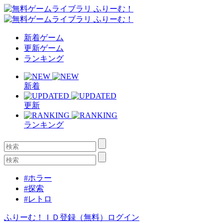
新着ゲーム
更新ゲーム
ランキング
新着
更新
ランキング
#ホラー
#探索
#レトロ
ふりーむ！ＩＤ登録（無料）
ログイン