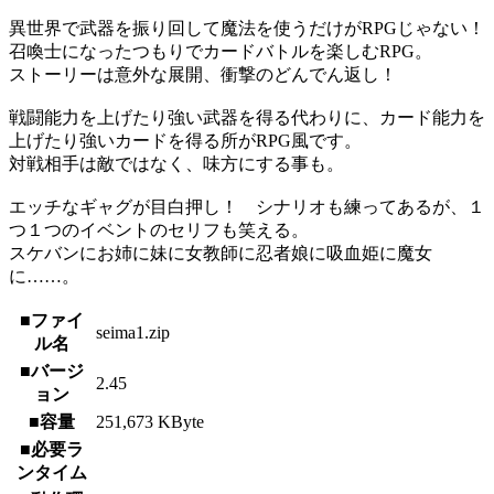
異世界で武器を振り回して魔法を使うだけがRPGじゃない！
召喚士になったつもりでカードバトルを楽しむRPG。
ストーリーは意外な展開、衝撃のどんでん返し！
戦闘能力を上げたり強い武器を得る代わりに、カード能力を
上げたり強いカードを得る所がRPG風です。
対戦相手は敵ではなく、味方にする事も。
エッチなギャグが目白押し！ シナリオも練ってあるが、１
つ１つのイベントのセリフも笑える。
スケバンにお姉に妹に女教師に忍者娘に吸血姫に魔女
に……。
■ファイ
seima1.zip
ル名
■バージ
2.45
ョン
■容量
251,673 KByte
■必要ラ
ンタイム