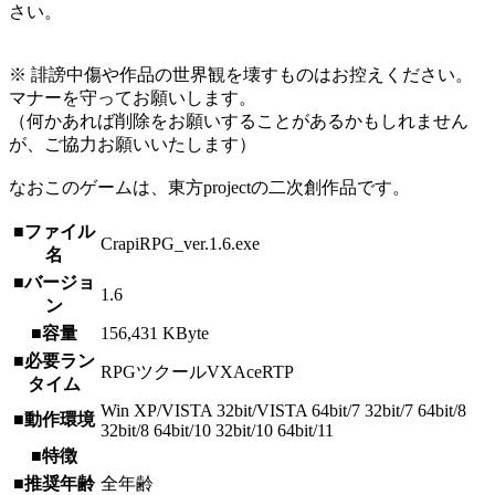
さい。
※ 誹謗中傷や作品の世界観を壊すものはお控えください。
マナーを守ってお願いします。
（何かあれば削除をお願いすることがあるかもしれません
が、ご協力お願いいたします）
なおこのゲームは、東方projectの二次創作品です。
■ファイル
CrapiRPG_ver.1.6.exe
名
■バージョ
1.6
ン
■容量
156,431 KByte
■必要ラン
RPGツクールVXAceRTP
タイム
Win XP/VISTA 32bit/VISTA 64bit/7 32bit/7 64bit/8
■動作環境
32bit/8 64bit/10 32bit/10 64bit/11
■特徴
■推奨年齢
全年齢