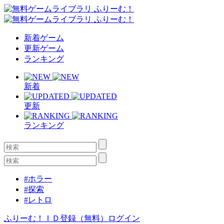
新着ゲーム
更新ゲーム
ランキング
新着
更新
ランキング
#ホラー
#探索
#レトロ
ふりーむ！ＩＤ登録（無料）
ログイン