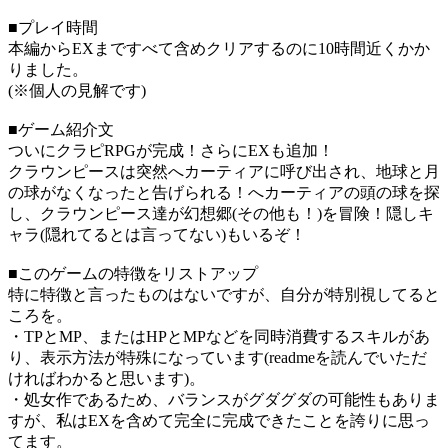
■プレイ時間
本編からEXまですべて含めクリアするのに10時間近くかか
りました。
(※個人の見解です)
■ゲーム紹介文
ついにクラピRPGが完成！さらにEXも追加！
クラウンピースは突然へカーティアに呼び出され、地球と月
の球がなくなったと告げられる！へカーティアの頭の球を探
し、クラウンピース達が幻想郷(その他も！)を冒険！隠しキ
ャラ(隠れてるとは言ってない)もいるぞ！
■このゲームの特徴をリストアップ
特に特徴と言ったものはないですが、自分が特別視してると
ころを。
・TPとMP、またはHPとMPなどを同時消費するスキルがあ
り、表示方法が特殊になっています(readmeを読んでいただ
ければわかると思います)。
・処女作であるため、バランスがグダグダの可能性もありま
すが、私はEXを含めて完全に完成できたことを誇りに思っ
てます。