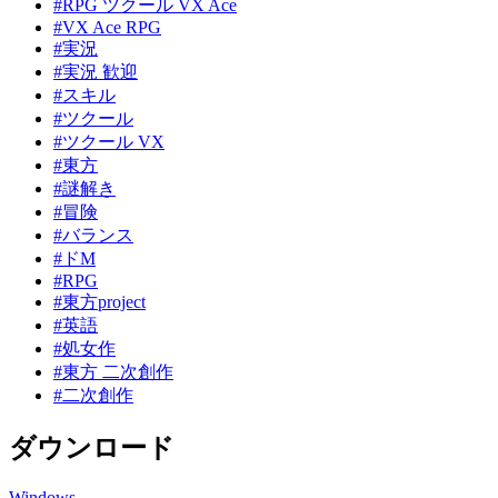
#RPG ツクール VX Ace
#VX Ace RPG
#実況
#実況 歓迎
#スキル
#ツクール
#ツクール VX
#東方
#謎解き
#冒険
#バランス
#ドM
#RPG
#東方project
#英語
#処女作
#東方 二次創作
#二次創作
ダウンロード
Windows